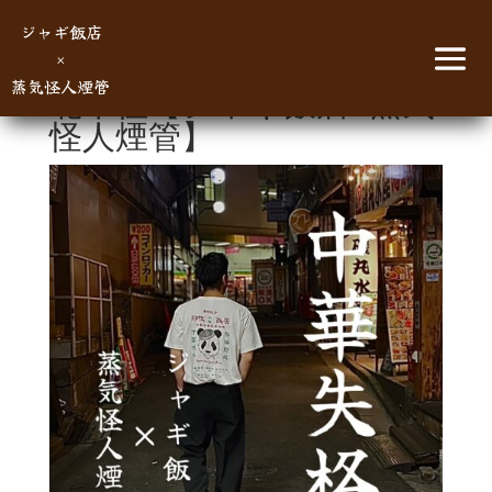
ジャギ飯店
×
蒸気怪人煙管
北千住【ジャギ飯店×蒸気
怪人煙管】