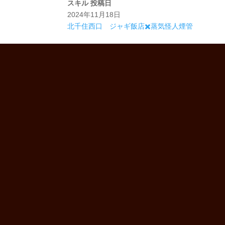
スキル
投稿日
2024年11月18日
北千住西口 ジャギ飯店✖️蒸気怪人煙管