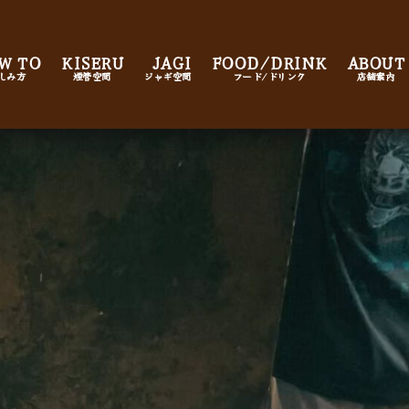
W TO
KISERU
JAGI
FOOD/DRINK
ABOUT
しみ方
煙管空間
ジャギ空間
フード/ドリンク
店舗案内
✖️蒸気怪人煙管