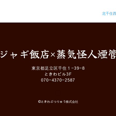
北千住
ジャギ飯店×蒸気怪人煙
東京都足立区千住１-39-8
ときわビル3F
070-4370-2587
©︎ときわぶつりゅう株式会社